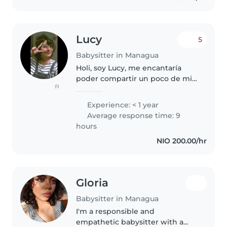
cuentos,..
Lucy
5
Babysitter in Managua
Holi, soy Lucy, me encantaría
poder compartir un poco de mi
(1)
energía con ustedes, me
encantan las actividades
Experience: < 1 year
recreativas, dibujar, salir al
Average response time: 9
parque, enseñarle cosas nuevas
hours
al niño/a.
NIO 200.00/hr
Gloria
Babysitter in Managua
I'm a responsible and
empathetic babysitter with a