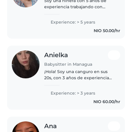
Soy una niñera con 5 años de
experiencia trabajando con
niños de todas las edades, desde
bebés hasta adolescentes. Me
Experience: > 5 years
considero una persona
NIO 50.00/hr
responsable, amigable y
paciente. Disfruto..
Anielka
Babysitter in Managua
¡Hola! Soy una canguro en sus
20s, con 3 años de experiencia
cuidando niños pequeños. Soy
responsable, amigable y
Experience: > 3 years
paciente, y me encanta dibujar,
NIO 60.00/hr
leer cuentos y jugar con los
niños...
Ana