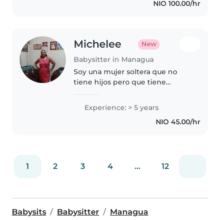
NIO 100.00/hr
música y los juegos, y tengo..
Michelee
New
Babysitter in Managua
Soy una mujer soltera que no
tiene hijos pero que tiene
experiencia como maestra de
niños de escuela dominical y
Experience: > 5 years
como maestra de inglés para
NIO 45.00/hr
niños.
1
2
3
4
...
12
Babysits
Babysitter
Managua