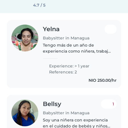
4.7 / 5
Yelna
Babysitter in Managua
Tengo más de un año de
experiencia como niñera, trabaje
fuera del país cuidando bbs
prematuros así q tengo
Experience: > 1 year
experiencia especialmente con
References: 2
bebés. Cuento con
NIO 250.00/hr
entrenamiento en primeros..
Bellsy
1
Babysitter in Managua
Soy una niñera con experiencia
en el cuidado de bebés y niños