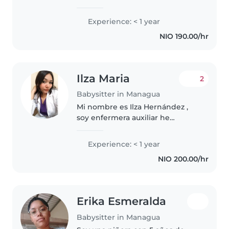
passion for working with
preschoolers. Currently pursuing
Experience: < 1 year
a degree in psychology, I bring
NIO 190.00/hr
patience and creativity to
childcare. I..
Ilza Maria
2
Babysitter in Managua
Mi nombre es Ilza Hernández ,
soy enfermera auxiliar he
trabajado como enfermera en
casas particulares con bebés A
Experience: < 1 year
partir de los 22 días de nacido ,
NIO 200.00/hr
actualmente termine quinto
año..
Erika Esmeralda
Babysitter in Managua