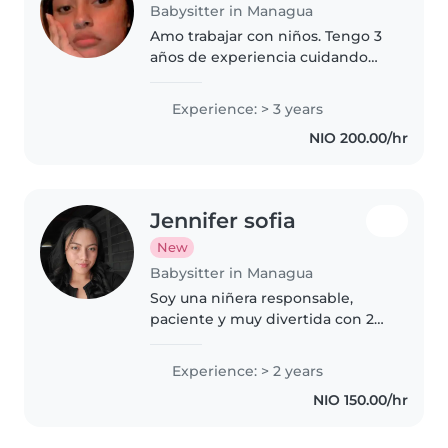
Babysitter in Managua
Amo trabajar con niños. Tengo 3
años de experiencia cuidando
niños, principalmente con bebés
y niños pequeños. ¡Tengo
Experience: > 3 years
muchas ganas de cuidar de sus
NIO 200.00/hr
hijos! Puedes contactarme si
tienes..
Jennifer sofia
New
Babysitter in Managua
Soy una niñera responsable,
paciente y muy divertida con 2
años de experiencia cuidando
niños en etapa preescolar y
Experience: > 2 years
escolar. Me encanta dibujar, leer
NIO 150.00/hr
cuentos y hacer manualidades
con..