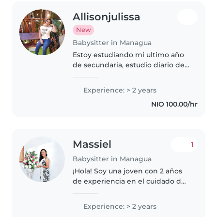
Allisonjulissa
New
Babysitter in Managua
Estoy estudiando mi ultimo año
de secundaria, estudio diario de
1pm a 5:30pm, y necesito el
trabajo y por eso busco trabajo
Experience: > 2 years
de niñera, me encanta cuidar
NIO 100.00/hr
niñ@s, jugar con ellos, y que..
Massiel
1
Babysitter in Managua
¡Hola! Soy una joven con 2 años
de experiencia en el cuidado de
niños pequeños. Hablo español,
italiano y lenguaje de señas
Experience: > 2 years
nicaragüense. Me encanta la