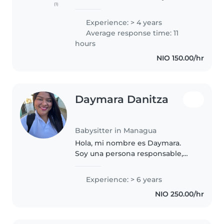
(1)
pequeños, responsable, paciente
y cariñosa. Amante de la infancia,
Experience: > 4 years
dedicada a brindar atención
Average response time: 11
segura, afectuosa y estimulante...
hours
NIO 150.00/hr
Daymara Danitza
Babysitter in Managua
Hola, mi nombre es Daymara.
Soy una persona responsable,
paciente, amable y
comprometida con el bienestar
Experience: > 6 years
de los niños. Me gusta brindar un
NIO 250.00/hr
ambiente seguro, respetuoso y
lleno de atención..