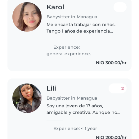
Karol
Babysitter in Managua
Me encanta trabajar con niños.
Tengo 1 años de experiencia
cuidando niños, principalmente
bebés y niños pequeños. ¡Estoy
Experience:
deseando cuidar de tus hijos!
general.experience.
Puedes ponerte en contacto
NIO 300.00/hr
conmigo..
Lili
2
Babysitter in Managua
Soy una joven de 17 años,
amigable y creativa. Aunque no
tengo experiencia como niñera,
disfruto mucho de estar con
Experience: < 1 year
niños y me encanta hacer
NIO 200.00/hr
actividades como dibujar, leer