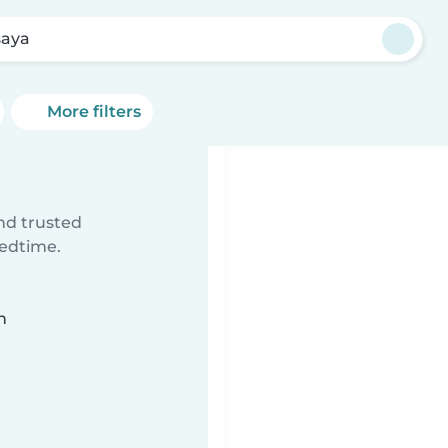
aya
More filters
ind trusted
bedtime.
n