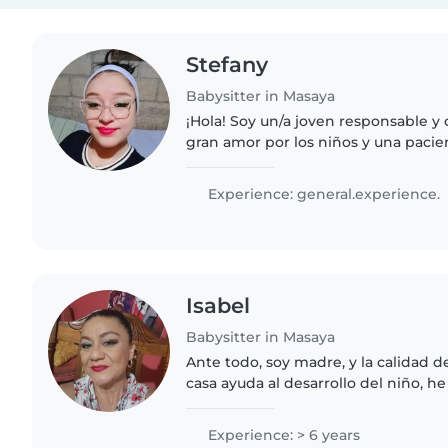
Stefany
Babysitter in Masaya
¡Hola! Soy un/a joven responsable y 
gran amor por los niños y una pacien
experiencia cuidando niños de toda
bebés hasta niños..
Experience: general.experience.
Isabel
Babysitter in Masaya
Ante todo, soy madre, y la calidad 
casa ayuda al desarrollo del niño, he
oportunidad de trabajar con famili
un poco de esa cultura,..
Experience: > 6 years