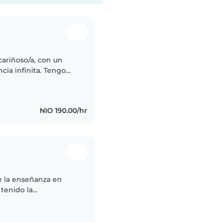
cariñoso/a, con un
cia infinita. Tengo
s las edades, desde
NIO 190.00/hr
de la enseñanza en
 tenido la
a alemana y aprender