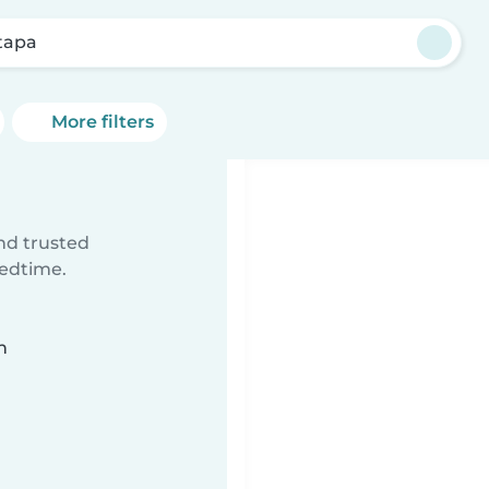
itapa
More filters
ind trusted
bedtime.
n