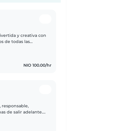
ivertida y creativa con
s de todas las
manualidades, tocar
NIO 100.00/hr
, responsable,
s de salir adelante.
y busco trabajar como