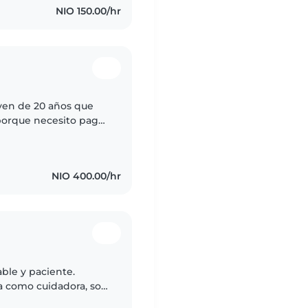
NIO 150.00/hr
ven de 20 años que
porque necesito pagar
mbién y pues la labor
NIO 400.00/hr
ble y paciente.
a como cuidadora, soy
on los niños. Puedo