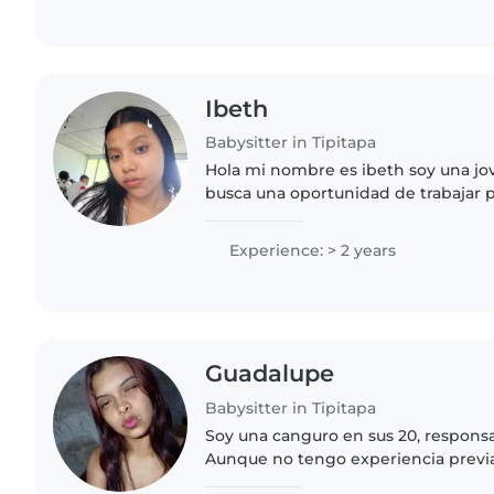
Ibeth
Babysitter in Tipitapa
Hola mi nombre es ibeth soy una jo
busca una oportunidad de trabajar 
mis necesidades y la universidad ta
de cuidar niños..
Experience: > 2 years
Guadalupe
Babysitter in Tipitapa
Soy una canguro en sus 20, responsa
Aunque no tengo experiencia previ
muy amigable y me encanta jugar c