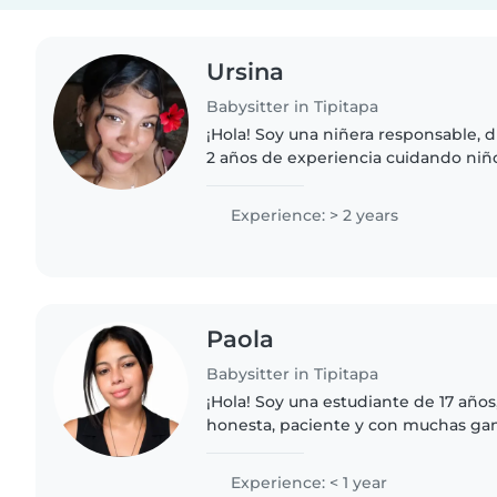
Ursina
Babysitter in Tipitapa
¡Hola! Soy una niñera responsable, d
2 años de experiencia cuidando niño
edades. Me encanta dibujar, hacer 
música y jugar...
Experience: > 2 years
Paola
Babysitter in Tipitapa
¡Hola! Soy una estudiante de 17 años
honesta, paciente y con muchas gana
Actualmente estudio los domingos 
niñera para poder..
Experience: < 1 year