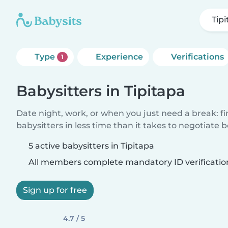
Tip
Type
Experience
Verifications
1
Babysitters in Tipitapa
Date night, work, or when you just need a break: f
babysitters in less time than it takes to negotiate 
5 active babysitters in Tipitapa
All members complete mandatory ID verificatio
Sign up for free
4.7 / 5